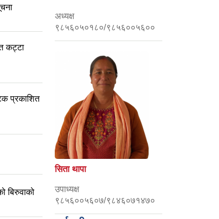
ूचना
अध्यक्ष
९८५६०५०१८०/९८५६००५६००
त कट्टा
पटक प्रकाशित
सिता थापा
उपाध्यक्ष
को बिरुवाको
९८५६००५६०७/९८४६०७१४७०