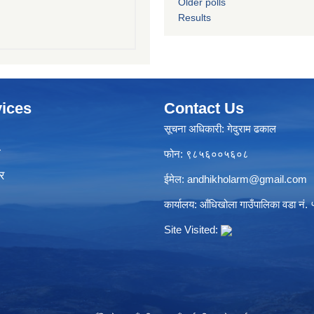
Older polls
Results
ices
Contact Us
सूचना अधिकारी: गेदुराम ढकाल
ा
फोन: ९८५६००५६०८
र
ईमेल:
andhikholarm@gmail.com
कार्यालय: आँधिखोला गाउँपालिका वडा नं. ५
Site Visited: