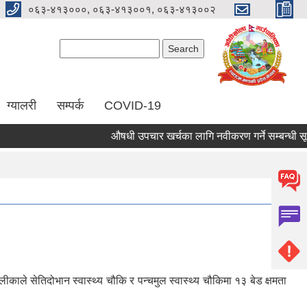
०६३-४१३०००, ०६३-४१३००१, ०६३-४१३००२
Search form
Search
ग्यालरी
सम्पर्क
COVID-19
औषधी उपचार खर्चका लागि नवीकरण गर्ने सम्बन्धी सूचन
 सेतिदोभान स्वास्थ्य चौकि र पन्चमुल स्वास्थ्य चौकिमा १३ बेड क्षमता