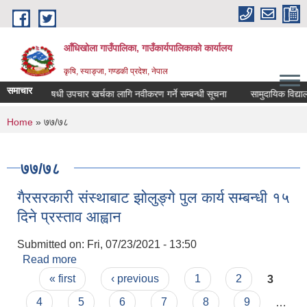
Skip to main content
आँधिखोला गाउँपालिका, गाउँकार्यपालिकाको कार्यालय
कृषि, स्याङ्जा, गण्डकी प्रदेश, नेपाल
समाचार
औषधी उपचार खर्चका लागि नवीकरण गर्ने सम्बन्धी सूचना
सामुदायिक विद्यालयक
You are here
Home
» ७७/७८
७७/७८
गैरसरकारी संस्थाबाट झोलुङ्गे पुल कार्य सम्बन्धी १५
दिने प्रस्ताव आह्वान
Submitted on:
Fri, 07/23/2021 - 13:50
Read more
about गैरसरकारी संस्थाबाट झोलुङ्गे पुल कार्य सम्बन्धी १५
Pages
दिने प्रस्ताव आह्वान
« first
‹ previous
1
2
3
4
5
6
7
8
9
…