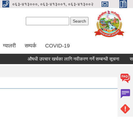
०६३-४१३०००, ०६३-४१३००१, ०६३-४१३००२
Search form
Search
ग्यालरी
सम्पर्क
COVID-19
औषधी उपचार खर्चका लागि नवीकरण गर्ने सम्बन्धी सूचना
सामुद