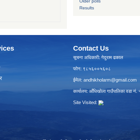
Older polls
Results
ices
Contact Us
सूचना अधिकारी: गेदुराम ढकाल
ा
फोन: ९८५६००५६०८
र
ईमेल:
andhikholarm@gmail.com
कार्यालय: आँधिखोला गाउँपालिका वडा नं. ५
Site Visited: