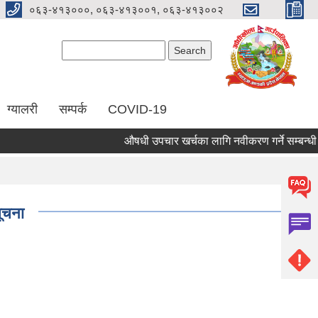
०६३-४१३०००, ०६३-४१३००१, ०६३-४१३००२
Search form
Search
ग्यालरी
सम्पर्क
COVID-19
औषधी उपचार खर्चका लागि नवीकरण गर्ने सम्बन्धी सूच
सूचना