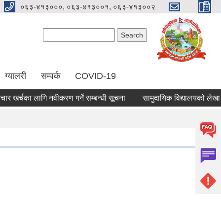
०६३-४१३०००, ०६३-४१३००१, ०६३-४१३००२
Search form
Search
ग्यालरी
सम्पर्क
COVID-19
्चका लागि नवीकरण गर्ने सम्बन्धी सूचना
सामुदायिक विद्यालयको लेखा परीक्