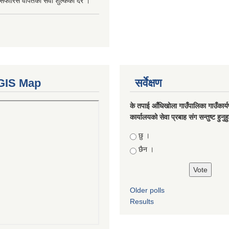
सिफारिस वापतको सेवा शुल्कको दर ।
GIS Map
सर्वेक्षण
के तपाई आँधिखोला गाउँपालिका गाउँकार्
कार्यालयको सेवा प्रबाह संग सन्तुष्ट हुनुह
Choices
छु ।
छैन ।
Older polls
Results