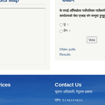
GIS Map
सर्वेक्षण
के तपाई आँधिखोला गाउँपालिका गाउँकार्
कार्यालयको सेवा प्रबाह संग सन्तुष्ट हुनुह
Choices
छु ।
छैन ।
Older polls
Results
ices
Contact Us
सूचना अधिकारी: गेदुराम ढकाल
ा
फोन: ९८५६००५६०८