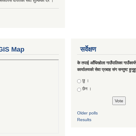
सिफारिस वापतको सेवा शुल्कको दर ।
GIS Map
सर्वेक्षण
के तपाई आँधिखोला गाउँपालिका गाउँकार्
कार्यालयको सेवा प्रबाह संग सन्तुष्ट हुनुह
Choices
छु ।
छैन ।
Older polls
Results