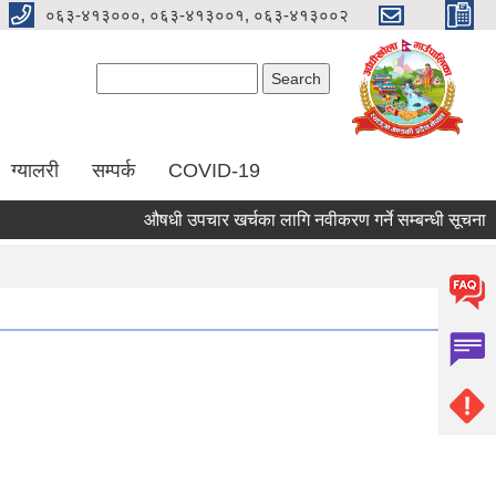
०६३-४१३०००, ०६३-४१३००१, ०६३-४१३००२
Search form
Search
ग्यालरी
सम्पर्क
COVID-19
औषधी उपचार खर्चका लागि नवीकरण गर्ने सम्बन्धी सूचना