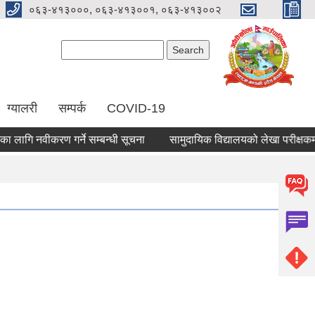
०६३-४१३०००, ०६३-४१३००१, ०६३-४१३००२
Search form
Search
ग्यालरी
सम्पर्क
COVID-19
ि नवीकरण गर्ने सम्बन्धी सूचना
सामुदायिक विद्यालयको लेखा परीक्षकमा सूचि