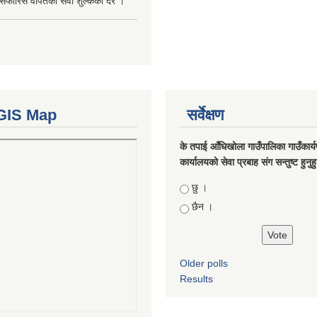
सिफारिस वापतको सेवा शुल्कको दर ।
GIS Map
सर्वेक्षण
के तपाई आँधिखोला गाउँपालिका गाउँकार्
कार्यालयको सेवा प्रबाह संग सन्तुष्ट हुनुह
Choices
छु ।
छैन ।
Older polls
Results