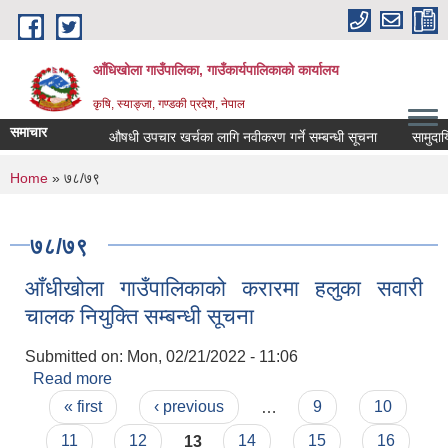
Skip to main content
आँधिखोला गाउँपालिका, गाउँकार्यपालिकाको कार्यालय
कृषि, स्याङ्जा, गण्डकी प्रदेश, नेपाल
समाचार
औषधी उपचार खर्चका लागि नवीकरण गर्ने सम्बन्धी सूचना
सामुदायिक 
You are here
Home
» ७८/७९
७८/७९
आँधीखोला गाउँपालिकाको करारमा हलुका सवारी
चालक नियुक्ति सम्बन्धी सूचना
Submitted on:
Mon, 02/21/2022 - 11:06
Read more
about आँधीखोला गाउँपालिकाको करारमा हलुका सवारी
Pages
चालक नियुक्ति सम्बन्धी सूचना
« first
‹ previous
…
9
10
11
12
13
14
15
16