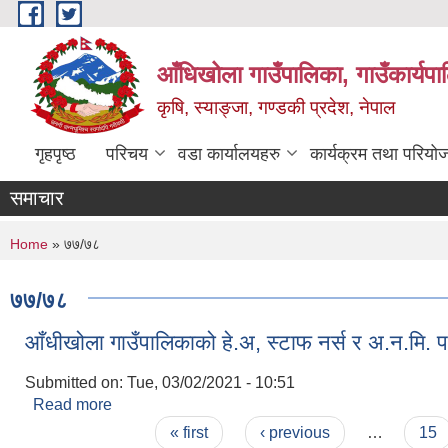
Skip to main content
आँधिखोला गाउँपालिका, गाउँकार्यप
कृषि, स्याङ्जा, गण्डकी प्रदेश, नेपाल
गृहपृष्ठ
परिचय
वडा कार्यालयहरु
कार्यक्रम तथा परियो
समाचार
You are here
Home
» ७७/७८
७७/७८
आँधीखोला गाउँपालिकाको हे.अ, स्टाफ नर्स र अ.न.मि. 
Submitted on:
Tue, 03/02/2021 - 10:51
Read more
about आँधीखोला गाउँपालिकाको हे.अ, स्टाफ नर्स र अ.न.मि
Pages
« first
‹ previous
…
15