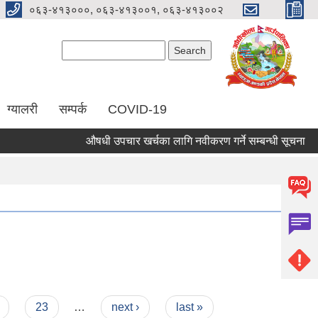
०६३-४१३०००, ०६३-४१३००१, ०६३-४१३००२
Search form
Search
ग्यालरी
सम्पर्क
COVID-19
औषधी उपचार खर्चका लागि नवीकरण गर्ने सम्बन्धी सूचना
23
…
next ›
last »