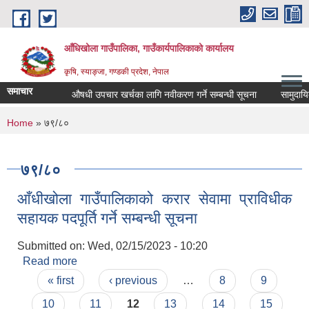
Skip to main content
आँधिखोला गाउँपालिका, गाउँकार्यपालिकाको कार्यालय
कृषि, स्याङ्जा, गण्डकी प्रदेश, नेपाल
समाचार
औषधी उपचार खर्चका लागि नवीकरण गर्ने सम्बन्धी सूचना
सामुदायिक व
You are here
Home
» ७९/८०
७९/८०
आँधीखोला गाउँपालिकाको करार सेवामा प्राविधीक
सहायक पदपूर्ति गर्ने सम्बन्धी सूचना
Submitted on:
Wed, 02/15/2023 - 10:20
Read more
about आँधीखोला गाउँपालिकाको करार सेवामा प्राविधीक
Pages
सहायक पदपूर्ति गर्ने सम्बन्धी सूचना
« first
‹ previous
…
8
9
10
11
12
13
14
15