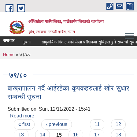
Skip to main content
आँधिखोला गाउँपालिका, गाउँकार्यपालिकाको कार्यालय
कृषि, स्याङ्जा, गण्डकी प्रदेश, नेपाल
समाचार
ने सम्बन्धी सूचना
सामुदायिक विद्यालयको लेखा परीक्षकमा सूचिकृत हुने सम्बन्धी सूचना
You are here
Home
» ७९/८०
७९/८०
बाख्रापालन गर्दै आईरहेका कृषकहरुलाई खोर सुधार
सम्बन्धी सूचना
Submitted on:
Sun, 12/11/2022 - 15:41
Read more
about बाख्रापालन गर्दै आईरहेका कृषकहरुलाई खोर सुधार
Pages
सम्बन्धी सूचना
« first
‹ previous
…
11
12
13
14
15
16
17
18