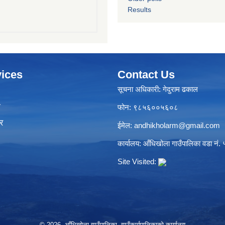
Results
ices
Contact Us
सूचना अधिकारी: गेदुराम ढकाल
ा
फोन: ९८५६००५६०८
र
ईमेल:
andhikholarm@gmail.com
कार्यालय: आँधिखोला गाउँपालिका वडा नं. ५
Site Visited:
© 2026 आँधिखोला गाउँपालिका, गाउँकार्यपालिकाको कार्यालय