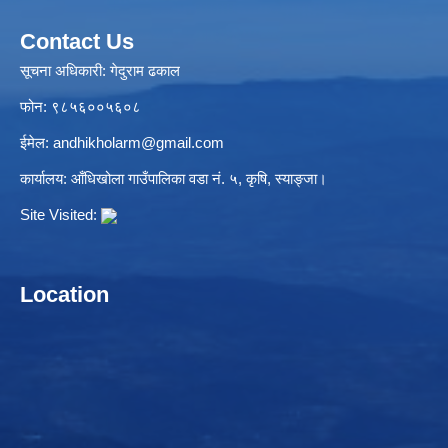
Contact Us
सूचना अधिकारी: गेदुराम ढकाल
फोन: ९८५६००५६०८
ईमेल:
andhikholarm@gmail.com
कार्यालय: आँधिखोला गाउँपालिका वडा नं. ५, कृषि, स्याङ्जा।
Site Visited:
Location