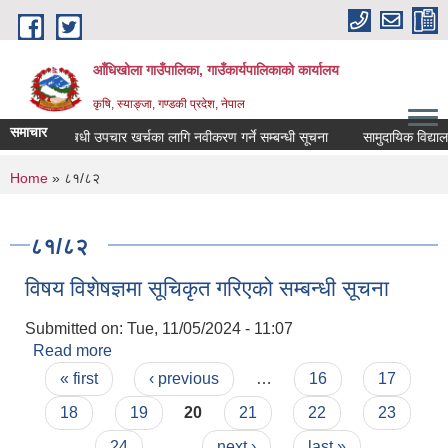
Skip to main content
आँधिखोला गाउँपालिका, गाउँकार्यपालिकाको कार्यालय
कृषि, स्याङ्जा, गण्डकी प्रदेश, नेपाल
समाचार
औषधी उपचार खर्चका लागि नवीकरण गर्ने सम्बन्धी सूचना
सामुदायिक विद्यालयक
You are here
Home
» ८१/८२
८१/८२
विषय विशेषज्ञमा सूचिकृत गरिएको सम्बन्धी सूचना
Submitted on:
Tue, 11/05/2024 - 11:07
Read more
about विषय विशेषज्ञमा सूचिकृत गरिएको सम्बन्धी सूचना
Pages
« first
‹ previous
…
16
17
18
19
20
21
22
23
24
…
next ›
last »