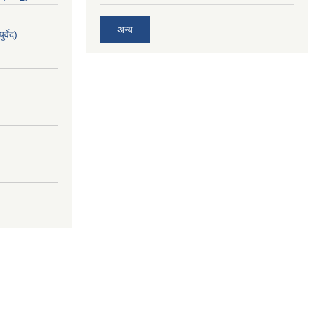
अन्य
र्वेद)