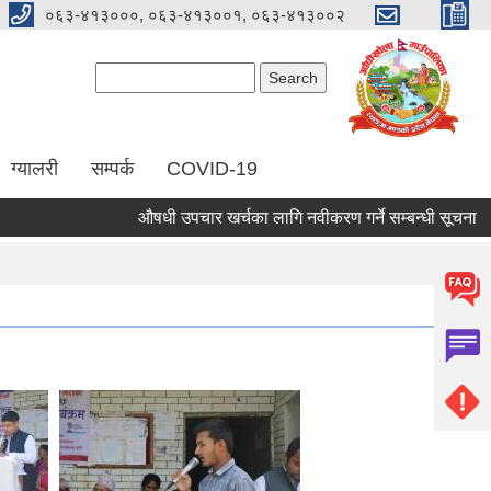
०६३-४१३०००, ०६३-४१३००१, ०६३-४१३००२
Search form
Search
ग्यालरी
सम्पर्क
COVID-19
औषधी उपचार खर्चका लागि नवीकरण गर्ने सम्बन्धी सूचना
स