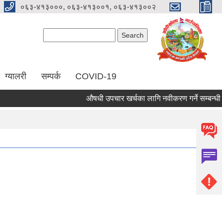
०६३-४१३०००, ०६३-४१३००१, ०६३-४१३००२
Search form
Search
ग्यालरी
सम्पर्क
COVID-19
औषधी उपचार खर्चका लागि नवीकरण गर्ने सम्बन्धी सूच