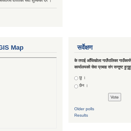
सिफारिस वापतको सेवा शुल्कको दर ।
GIS Map
सर्वेक्षण
के तपाई आँधिखोला गाउँपालिका गाउँकार्
कार्यालयको सेवा प्रबाह संग सन्तुष्ट हुनुह
Choices
छु ।
छैन ।
Older polls
Results