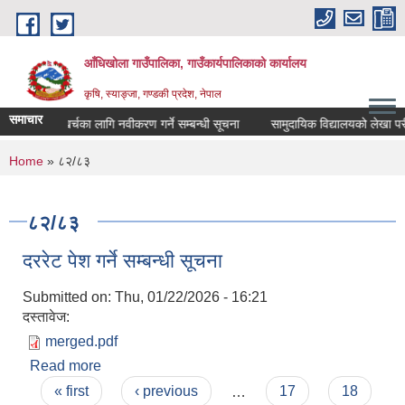
Skip to main content
आँधिखोला गाउँपालिका, गाउँकार्यपालिकाको कार्यालय
कृषि, स्याङ्जा, गण्डकी प्रदेश, नेपाल
समाचार
ी उपचार खर्चका लागि नवीकरण गर्ने सम्बन्धी सूचना
सामुदायिक विद्यालयको लेखा परीक्ष
You are here
Home
» ८२/८३
८२/८३
दररेट पेश गर्ने सम्बन्धी सूचना
Submitted on:
Thu, 01/22/2026 - 16:21
दस्तावेज:
merged.pdf
Read more
about दररेट पेश गर्ने सम्बन्धी सूचना
Pages
« first
‹ previous
…
17
18