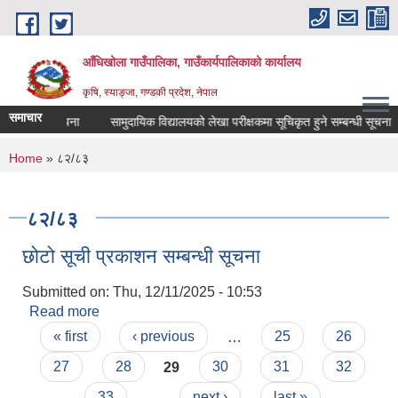
Skip to main content
आँधिखोला गाउँपालिका, गाउँकार्यपालिकाको कार्यालय
कृषि, स्याङ्जा, गण्डकी प्रदेश, नेपाल
समाचार
सम्बन्धी सूचना
सामुदायिक विद्यालयको लेखा परीक्षकमा सूचिकृत हुने सम्बन्धी सूचना
You are here
Home
» ८२/८३
८२/८३
छोटो सूची प्रकाशन सम्बन्धी सूचना
Submitted on:
Thu, 12/11/2025 - 10:53
Read more
about छोटो सूची प्रकाशन सम्बन्धी सूचना
Pages
« first
‹ previous
…
25
26
27
28
29
30
31
32
33
…
next ›
last »