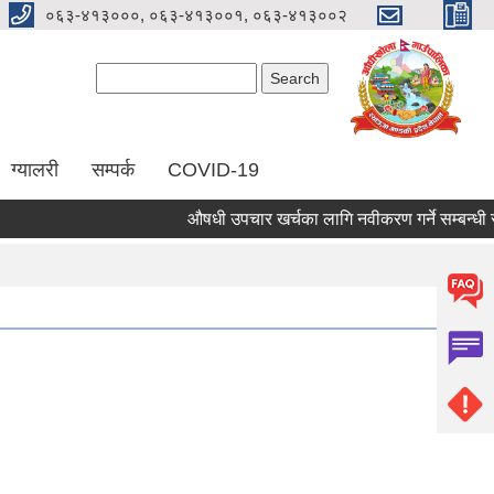
०६३-४१३०००, ०६३-४१३००१, ०६३-४१३००२
Search form
Search
ग्यालरी
सम्पर्क
COVID-19
औषधी उपचार खर्चका लागि नवीकरण गर्ने सम्बन्धी सूच