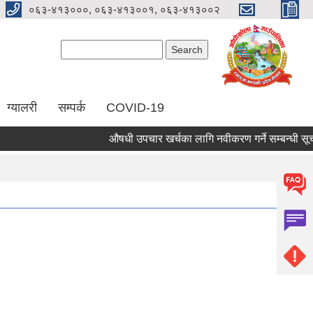
०६३-४१३०००, ०६३-४१३००१, ०६३-४१३००२
Search form
Search
ग्यालरी
सम्पर्क
COVID-19
औषधी उपचार खर्चका लागि नवीकरण गर्ने सम्बन्धी सूचना